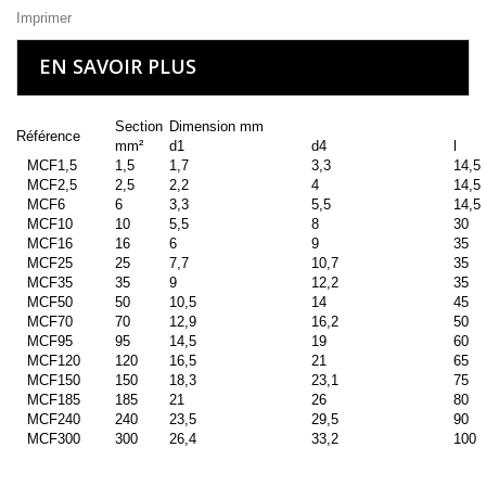
Imprimer
EN SAVOIR PLUS
Section
Dimension mm
Référence
mm²
d1
d4
l
MCF1,5
1,5
1,7
3,3
14,5
MCF2,5
2,5
2,2
4
14,5
MCF6
6
3,3
5,5
14,5
MCF10
10
5,5
8
30
MCF16
16
6
9
35
MCF25
25
7,7
10,7
35
MCF35
35
9
12,2
35
MCF50
50
10,5
14
45
MCF70
70
12,9
16,2
50
MCF95
95
14,5
19
60
MCF120
120
16,5
21
65
MCF150
150
18,3
23,1
75
MCF185
185
21
26
80
MCF240
240
23,5
29,5
90
MCF300
300
26,4
33,2
100