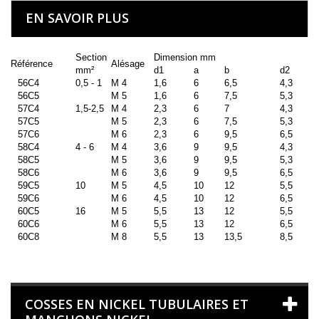
EN SAVOIR PLUS
Section
Dimension mm
Référence
Alésage
mm²
d1
a
b
d2
56C4
0,5 - 1
M 4
1,6
6
6,5
4,3
56C5
M 5
1,6
6
7,5
5,3
57C4
1,5-2,5
M 4
2,3
6
7
4,3
57C5
M 5
2,3
6
7,5
5,3
57C6
M 6
2,3
6
9,5
6,5
58C4
4 - 6
M 4
3,6
9
9,5
4,3
58C5
M 5
3,6
9
9,5
5,3
58C6
M 6
3,6
9
9,5
6,5
59C5
10
M 5
4,5
10
12
5,5
59C6
M 6
4,5
10
12
6,5
60C5
16
M 5
5,5
13
12
5,5
60C6
M 6
5,5
13
12
6,5
60C8
M 8
5,5
13
13,5
8,5
COSSES EN NICKEL TUBULAIRES ET