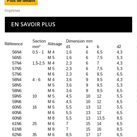
Plus de détails
Imprimer
EN SAVOIR PLUS
Section
Dimension mm
Référence
Alésage
mm²
d1
a
b
d2
56N4
0,5 - 1
M 4
1,6
6
6,5
4,3
56N5
M 5
1,6
6
7,5
5,3
57N4
1,5-2,5
M 4
2,3
6
7
4,3
57N5
M 5
2,3
6
7,5
5,3
57N6
M 6
2,3
6
9,5
6,5
58N4
4 - 6
M 4
3,6
9
9,5
4,3
58N5
M 5
3,6
9
9,5
5,3
58N6
M 6
3,6
9
9,5
6,5
59N5
10
M 5
4,5
10
12
5,5
59N6
M 6
4,5
10
12
6,5
60N5
16
M 5
5,5
13
12
5,5
60N6
M 6
5,5
13
12
6,5
60N8
M 8
5,5
13
13,5
8,5
61N6
25
M 6
7
15
14
6,5
61N8
M 8
7
15
16
8,5
62N6
35
M 6
8,5
17
17
6,5