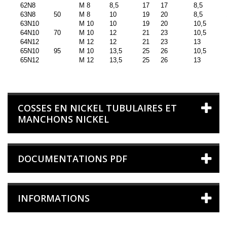
62N8
M 8
8,5
17
17
8,5
63N8
50
M 8
10
19
20
8,5
63N10
M 10
10
19
20
10,5
64N10
70
M 10
12
21
23
10,5
64N12
M 12
12
21
23
13
65N10
95
M 10
13,5
25
26
10,5
65N12
M 12
13,5
25
26
13
COSSES EN NICKEL TUBULAIRES ET
MANCHONS NICKEL
DOCUMENTATIONS PDF
INFORMATIONS